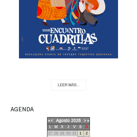
LEER MÁS...
AGENDA
«
<
Agosto
2026
>
»
L
M
X
J
V
S
D
27
28
29
30
31
1
2