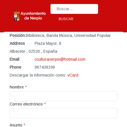
Type 2 or more characters for results.
BUSCAR
Posición:
Bibilioteca, Banda Música, Universidad Popular
Address
Plaza Mayor, 8
Albacete
,
02530
,
España
Email
cculturanerpio@hotmail.com
Phone
967438196
Descargar la información como:
vCard
Nombre
*
Correo electrónico
*
Asunto
*