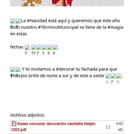
La 
#Navidad
 está aquí y queremos que este año 
todo nuestro 
#TérminoMunicipal
 se llene de la 
#magia
en estas
fechas 
 Y te invitamos a 
#decorar
 tu fachada para que 
#Nerpio
 brille de norte a sur y de este a oeste 
.
Archivos adjuntos:
Bases concurso decoración navideña Nerpio
543
[ ]
2022.pdf
kB