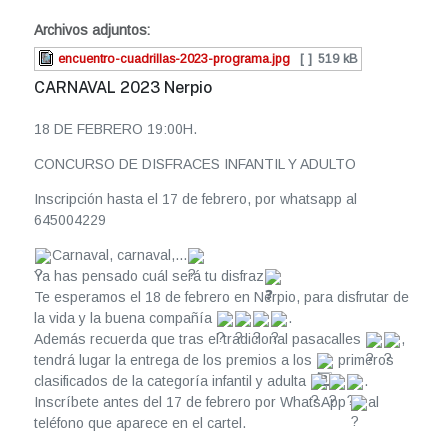
Archivos adjuntos:
encuentro-cuadrillas-2023-programa.jpg
[ ]
519 kB
CARNAVAL 2023 Nerpio
18 DE FEBRERO 19:00H.
CONCURSO DE DISFRACES INFANTIL Y ADULTO
Inscripción hasta el 17 de febrero, por whatsapp al
645004229
Carnaval, carnaval,...
Ya has pensado cuál será tu disfraz
Te esperamos el 18 de febrero en Nerpio, para disfrutar de
la vida y la buena compañía
.
Además recuerda que tras el tradicional pasacalles
,
tendrá lugar la entrega de los premios a los
primeros
clasificados de la categoría infantil y adulta
.
Inscríbete antes del 17 de febrero por WhatsApp
al
teléfono que aparece en el cartel.