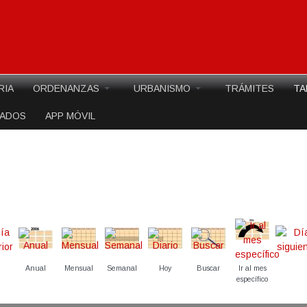
RIA
ORDENANZAS
URBANISMO
TRÁMITES
TA
EADOS
APP MÓVIL
Anual
Mensual
Semanal
Hoy
Buscar
Ir al mes
específico