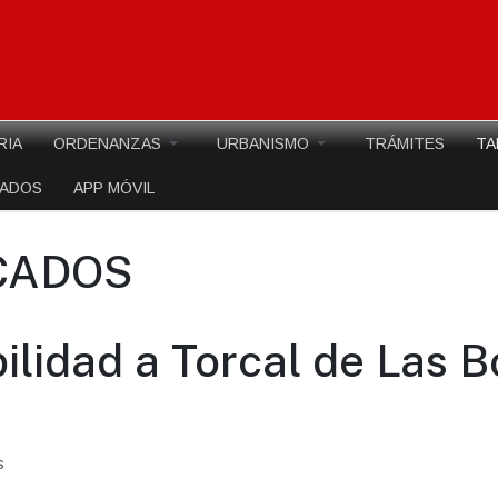
RIA
ORDENANZAS
URBANISMO
TRÁMITES
TA
EADOS
APP MÓVIL
CADOS
lidad a Torcal de Las Bo
s