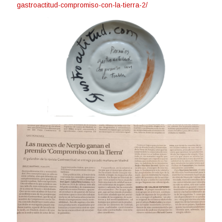
gastroactitud-compromiso-con-la-tierra-2/