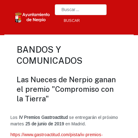
Type 2 or more characters for results.
BUSCAR
BANDOS Y
COMUNICADOS
Las Nueces de Nerpio ganan
el premio "Compromiso con
la Tierra"
Los
IV Premios Gastroactitud
se entregarán el próximo
martes
25 de junio de 2019
en Madrid.
https://www.gastroactitud.com/pista/iv-premios-