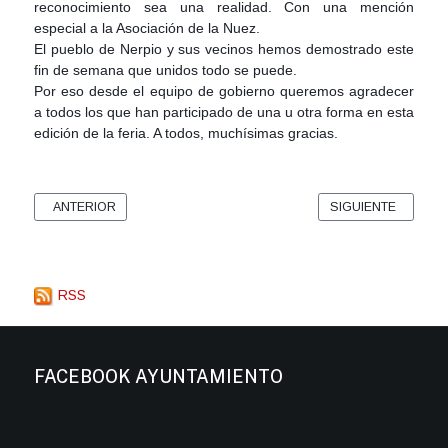
reconocimiento sea una realidad. Con una mención
especial a la Asociación de la Nuez.
El pueblo de Nerpio y sus vecinos hemos demostrado este
fin de semana que unidos todo se puede.
Por eso desde el equipo de gobierno queremos agradecer
a todos los que han participado de una u otra forma en esta
edición de la feria. A todos, muchísimas gracias.
ARTÍCULO ANTERIOR: PROHIBIDO DEPOSITAR BASURAS DE 7:00 H. A
ARTÍCULO SIGUIENT
ANTERIOR
SIGUIENTE
RSS
FACEBOOK AYUNTAMIENTO