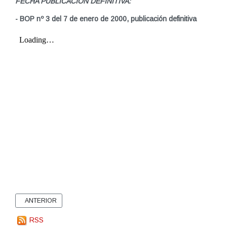
FECHA PUBLICACIÓN DEFINITIVA:
- BOP nº 3 del 7 de enero de 2000, publicación definitiva
ARTÍCULO ANTERIOR: ORDENANZA FISCAL: INCREMENTO DE VALO
ANTERIOR
RSS