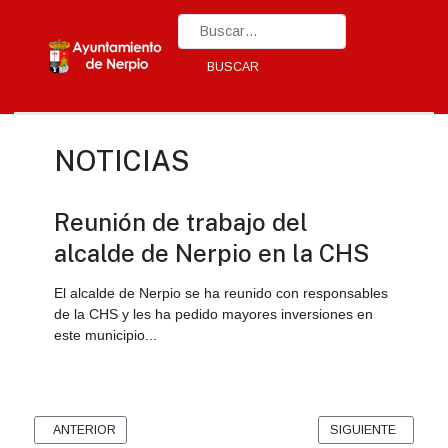
Type 2 or more characters for results.
BUSCAR
NOTICIAS
Reunión de trabajo del
alcalde de Nerpio en la CHS
El alcalde de Nerpio se ha reunido con responsables
de la CHS y les ha pedido mayores inversiones en
este municipio...
ARTÍCULO ANTERIOR: LA DELEGADA DEL GOBIERNO EN LA MANCOM
ARTÍCULO SIGUIENT
ANTERIOR
SIGUIENTE