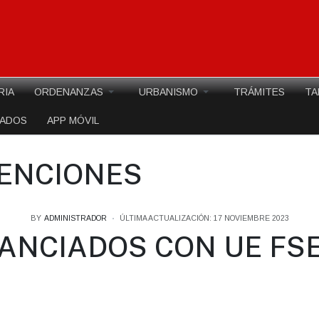
RIA
ORDENANZAS
URBANISMO
TRÁMITES
TA
EADOS
APP MÓVIL
VENCIONES
BY
ADMINISTRADOR
ÚLTIMA ACTUALIZACIÓN: 17 NOVIEMBRE 2023
ANCIADOS CON UE FS