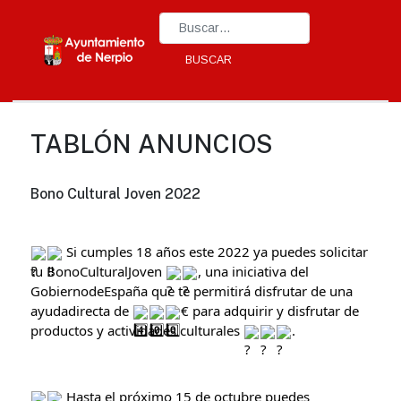
Type 2 or more characters for results.
BUSCAR
TABLÓN ANUNCIOS
Bono Cultural Joven 2022
 Si cumples 18 años este 2022 ya puedes solicitar 
tu 
BonoCulturalJoven
, una iniciativa del 
GobiernodeEspaña
 que te permitirá disfrutar de una 
a
yudadirecta
 de 
€ para adquirir y disfrutar de 
productos y actividades culturales 
.
 Hasta el próximo 15 de octubre puedes 