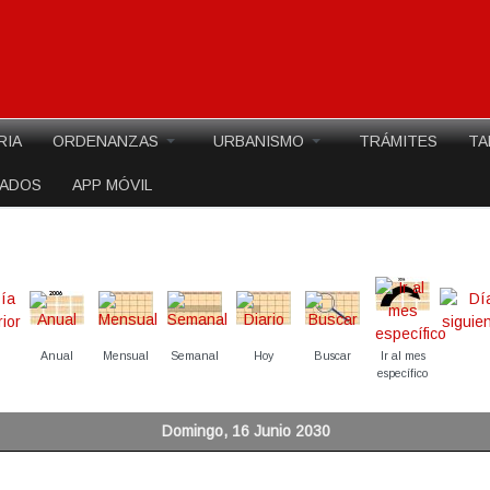
RIA
ORDENANZAS
URBANISMO
TRÁMITES
TA
EADOS
APP MÓVIL
Anual
Mensual
Semanal
Hoy
Buscar
Ir al mes
específico
Domingo, 16 Junio 2030